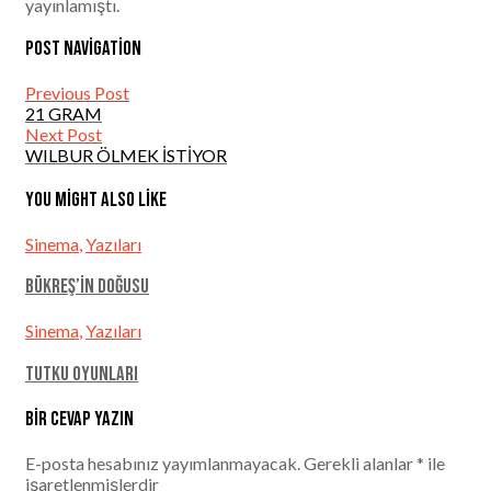
yayınlamıştı.
Post navigation
Previous Post
21 GRAM
Next Post
WILBUR ÖLMEK İSTİYOR
You might also like
Sinema
,
Yazıları
Bükreş’in Doğusu
Sinema
,
Yazıları
Tutku Oyunları
Bir cevap yazın
E-posta hesabınız yayımlanmayacak.
Gerekli alanlar
*
ile
işaretlenmişlerdir