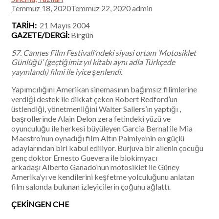
Temmuz 18, 2020Temmuz 22, 2020
admin
TARİH:
21 Mayıs 2004
GAZETE/DERGİ:
Birgün
57. Cannes Film Festivali’ndeki siyasi ortam ‘Motosiklet
Günlüğü’ (geçtiğimiz yıl kitabı aynı adla Türkçede
yayınlandı) filmi ile iyice şenlendi.
Yapımcılığını Amerikan sinemasının bağımsız filimlerine
verdiği destek ile dikkat çeken Robert Redford’un
üstlendiği, yönetmenliğini Walter Sallers’ın yaptığı ,
başrollerinde Alain Delon zera fetindeki yüzü ve
oyunculuğu ile herkesi büyüleyen Garcia Bernal ile Mia
Maestro’nun oynadığı fiIm Altın Palmiye’nin en güçlü
adaylarından biri kabul ediliyor. Burjuva bir ailenin çocuğu
genç doktor Ernesto Guevera ile biokimyacı
arkadaşı Alberto Ganado’nun motosiklet ile Güney
Amerika’yı ve kendilerini keşfetme yolculuğunu anlatan
film salonda bulunan izleyicilerin çoğunu ağlattı.
ÇEKİNGEN CHE