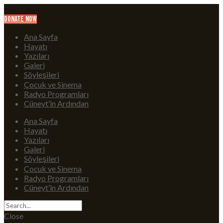
Donate Now
Ana Sayfa
Hayatı
Yazıları
Galeri
Söyleşileri
Çocuk ve Sinema
Radyo Programları
Cüneyt’in Ardından
Ana Sayfa
Hayatı
Yazıları
Galeri
Söyleşileri
Çocuk ve Sinema
Radyo Programları
Cüneyt’in Ardından
Close