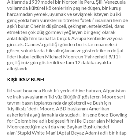
Altlarında 1939 model bir Norton ile Peru, Şili, Venezuela
yollarında kültürel kökenlerinin peşine düşen, bir kuruş
harcamadan yemek, uyumak ve sevişmek isteyen bu iki
genç yolda hem yüreklerini titreten “öteki’ insanları hem de
aşk’ı bulur. Che’nin düşünceli, çekingen, entelektüel, ‘dans
etmekten çok düş görmeyi yeğleyen bir genç’ olarak
anlatıldığı film bu hafta birçok Avrupa kentinde vizyona
girecek. Cannes’a geldiği günden beri star muamelesi
gören, sokaklarda bile alkışlanan ve göstericilerin doğal
lideri kabul edilen Michael Moore’un ‘Fahrenheit 9/11’i
geçtiğimiz gün gösterildi ve tam 12 dakika ayakta
alkışlandı.
KİŞİLİKSİZ BUSH
İki saat boyunca Bush Jr’ı yerin dibine batıran, Afganistan
ve Irak savaşlarının ‘iki yüzlülüğünü’ gösteren Moore sert
tavrını basın toplantısında da gösterdi ve Bush için
‘kişiliksiz’ dedi. Moore, ABD başkanını Amerikan
askerlerini aşağılamakla da suçladı. İki sene önce ‘Bowling
for Colombine’ adlı belgesel filmi ile Oscar alan Michael
Mooregeçtiğimiz yıl da yine Başkan Bush’u hedef
alan ‘Stupid White Man’ (Aptal Beyaz Adam) adlı bir kitap