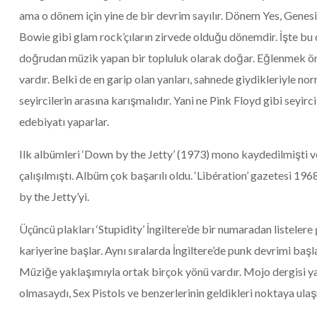
ama o dönem için yine de bir devrim sayılır. Dönem Yes, Genesi
Bowie gibi glam rock’çıların zirvede olduğu dönemdir. İşte bu
doğrudan müzik yapan bir topluluk olarak doğar. Eğlenmek öneml
vardır. Belki de en garip olan yanları, sahnede giydikleriyle n
seyircilerin arasına karışmalıdır. Yani ne Pink Floyd gibi seyirci
edebiyatı yaparlar.
Ilk albümleri ‘Down by the Jetty’ (1973) mono kaydedilmişti ve
çalışılmıştı. Albüm çok başarılı oldu. ‘Libération’ gazetesi 1
by the Jetty’yi.
Üçüncü plakları ‘Stupidity’ İngiltere’de bir numaradan listelere
kariyerine başlar. Aynı sıralarda İngiltere’de punk devrimi baş
Müziğe yaklaşımıyla ortak birçok yönü vardır. Mojo dergisi yaz
olmasaydı, Sex Pistols ve benzerlerinin geldikleri noktaya ula