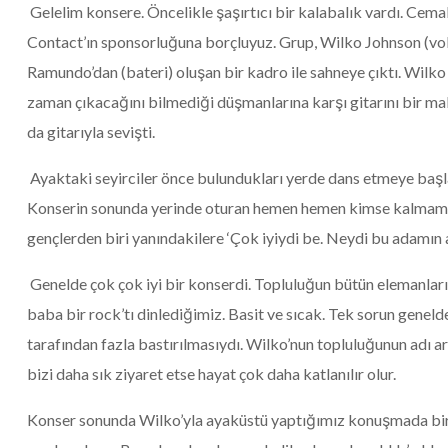
Gelelim konsere. Öncelikle şaşırtıcı bir kalabalık vardı. Cema
Contact’ın sponsorluğuna borçluyuz. Grup, Wilko Johnson (vo
Ramundo’dan (bateri) oluşan bir kadro ile sahneye çıktı. Wilk
zaman çıkacağını bilmediği düşmanlarına karşı gitarını bir maki
da gitarıyla sevişti.
Ayaktaki seyirciler önce bulundukları yerde dans etmeye başla
Konserin sonunda yerinde oturan hemen hemen kimse kalmamışt
gençlerden biri yanındakilere ‘Çok iyiydi be. Neydi bu adamın 
Genelde çok çok iyi bir konserdi. Topluluğun bütün elemanları 
baba bir rock’tı dinlediğimiz. Basit ve sıcak. Tek sorun gene
tarafından fazla bastırılmasıydı. Wilko’nun topluluğunun adı ar
bizi daha sık ziyaret etse hayat çok daha katlanılır olur.
Konser sonunda Wilko’yla ayaküstü yaptığımız konuşmada bir da