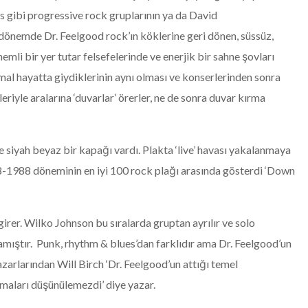
s gibi progressive rock gruplarının ya da David
 dönemde Dr. Feelgood rock’ın köklerine geri dönen, süssüz,
i bir yer tutar felsefelerinde ve enerjik bir sahne şovları
ormal hayatta giydiklerinin aynı olması ve konserlerinden sonra
leriyle aralarına ‘duvarlar’ örerler, ne de sonra duvar kırma
 siyah beyaz bir kapağı vardı. Plakta ‘live’ havası yakalanmaya
968-1988 döneminin en iyi 100 rock plağı arasında gösterdi ‘Down
 girer. Wilko Johnson bu sıralarda gruptan ayrılır ve solo
lamıştır. Punk, rhythm & blues’dan farklıdır ama Dr. Feelgood’un
arlarından Will Birch ‘Dr. Feelgood’un attığı temel
şmaları düşünülemezdi’ diye yazar.