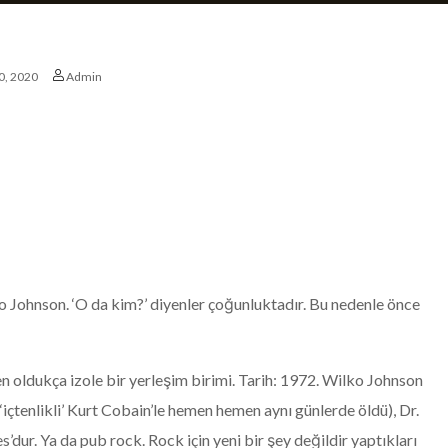
0, 2020
Admin
o Johnson. ‘O da kim?’ diyenler çoğunluktadır. Bu nedenle önce
 oldukça izole bir yerleşim birimi. Tarih: 1972. Wilko Johnson
 ‘içtenlikli’ Kurt Cobain’le hemen hemen aynı günlerde öldü), Dr.
’dur. Ya da pub rock. Rock için yeni bir şey değildir yaptıkları