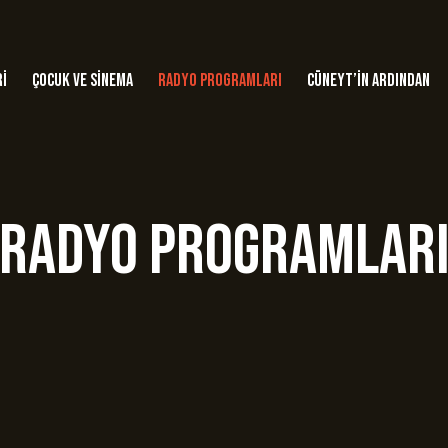
ri
Çocuk ve Sinema
Radyo Programları
Cüneyt’in Ardından
Radyo Programlar