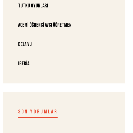
Tutku Oyunları
Acemi Öğrenci Avcı Öğretmen
Deja Vu
Iberia
SON YORUMLAR