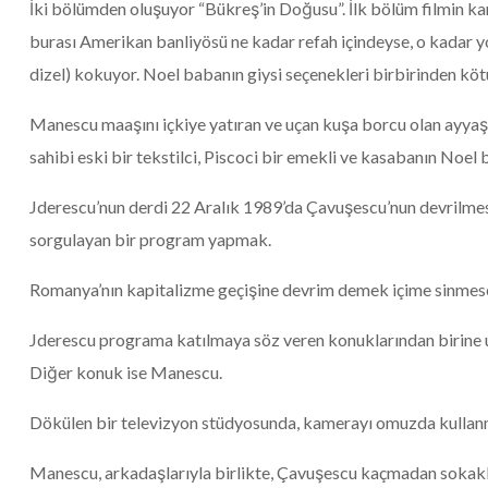
İki bölümden oluşuyor “Bükreş’in Doğusu”. İlk bölüm filmin ka
burası Amerikan banliyösü ne kadar refah içindeyse, o kadar yok
dizel) kokuyor. Noel babanın giysi seçenekleri birbirinden köt
Manescu maaşını içkiye yatıran ve uçan kuşa borcu olan ayyaş 
sahibi eski bir tekstilci, Piscoci bir emekli ve kasabanın Noel 
Jderescu’nun derdi 22 Aralık 1989’da Çavuşescu’nun devrilmes
sorgulayan bir program yapmak.
Romanya’nın kapitalizme geçişine devrim demek içime sinmese
Jderescu programa katılmaya söz veren konuklarından birine ul
Diğer konuk ise Manescu.
Dökülen bir televizyon stüdyosunda, kamerayı omuzda kulla
Manescu, arkadaşlarıyla birlikte, Çavuşescu kaçmadan sokaklar