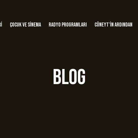
ri
Çocuk ve Sinema
Radyo Programları
Cüneyt’in Ardından
Blog