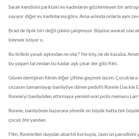
Sarah kendisini parktaki ev kadınlarını gözlemleyen bir antrop
sayıyor diğer ev kadınlarına göre. Ama aslında onlarla aynı zev
Brad de tipik biri değil çünkü çalışmıyor. Büyüse avukat ola
binmek istiyor o.
Bu ikilinin yasak aşkından ne olur? Ne köy, ne de kasaba. Ame
bu yaşam tarzından bu kadar aşk çıkar der gibi film.
Güven demişken filmin diğer çiftine geçmek lazım. Çocuklara cin
cezasını tamamlayıp banliyöye dönen pedofil Ronnie (Jackie Ear
Ronnie’yi banliyöden attırmaya yeminli eski polis memuru Lar
Ronnie, banliyönün huzuruna yönelik en büyük hatta tek büyü
çocuk öte yandan.
Film, Ronnie’den duyulan abartılı korkuyla, Jaws’un parodisini