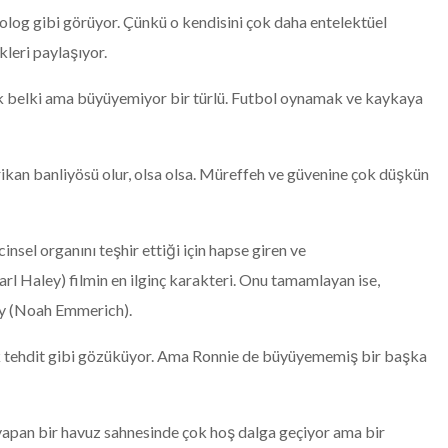
olog gibi görüyor. Çünkü o kendisini çok daha entelektüel
kleri paylaşıyor.
cak belki ama büyüyemiyor bir türlü. Futbol oynamak ve kaykaya
rikan banliyösü olur, olsa olsa. Müreffeh ve güvenine çok düşkün
sel organını teşhir ettiği için hapse giren ve
l Haley) filmin en ilginç karakteri. Onu tamamlayan ise,
ry (Noah Emmerich).
k tehdit gibi gözüküyor. Ama Ronnie de büyüyememiş bir başka
 yapan bir havuz sahnesinde çok hoş dalga geçiyor ama bir