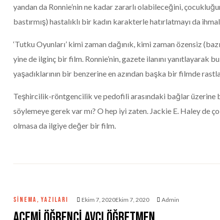
yandan da Ronnie’nin ne kadar zararlı olabileceğini, çocukluğ
bastırmış) hastalıklı bir kadın karakterle hatırlatmayı da ihma
‘Tutku Oyunları’ kimi zaman dağınık, kimi zaman özensiz (bazı
yine de ilginç bir film. Ronnie’nin, gazete ilanını yanıtlayarak
yaşadıklarının bir benzerine en azından başka bir filmde rast
Teşhircilik-röntgencilik ve pedofili arasındaki bağlar üzerine 
söylemeye gerek var mı? O hep iyi zaten. Jackie E. Haley de çok 
olmasa da ilgiye değer bir film.
SINEMA
,
YAZILARI
Ekim 7, 2020Ekim 7, 2020
Admin
Acemi Öğrenci Avcı Öğretmen