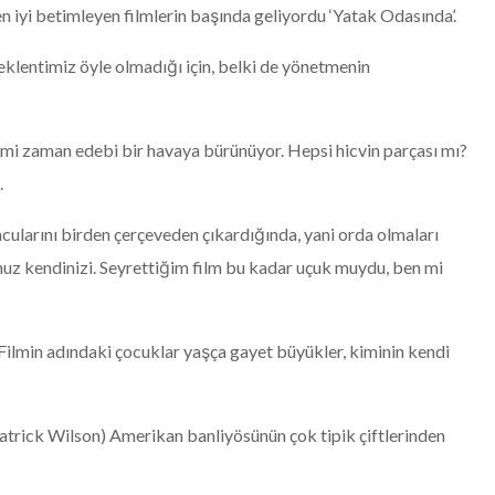
en iyi betimleyen filmlerin başında geliyordu ‘Yatak Odasında’.
 beklentimiz öyle olmadığı için, belki de yönetmenin
mi zaman edebi bir havaya bürünüyor. Hepsi hicvin parçası mı?
.
ularını birden çerçeveden çıkardığında, yani orda olmaları
nuz kendinizi. Seyrettiğim film bu kadar uçuk muydu, ben mi
Filmin adındaki çocuklar yaşça gayet büyükler, kiminin kendi
atrick Wilson) Amerikan banliyösünün çok tipik çiftlerinden