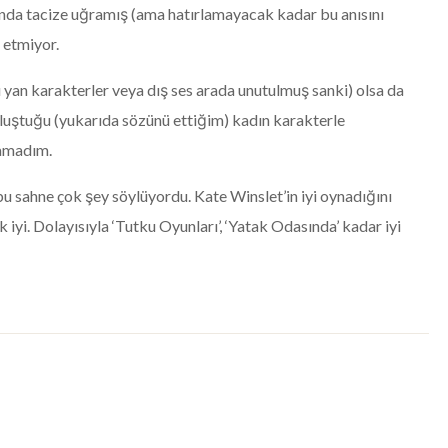
unda tacize uğramış (ama hatırlamayacak kadar bu anısını
l etmiyor.
 yan karakterler veya dış ses arada unutulmuş sanki) olsa da
 buluştuğu (yukarıda sözünü ettiğim) kadın karakterle
lamadım.
bu sahne çok şey söylüyordu. Kate Winslet’in iyi oynadığını
iyi. Dolayısıyla ‘Tutku Oyunları’, ‘Yatak Odasında’ kadar iyi