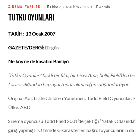
SINEMA
,
YAZILARI
Ekim 7, 2020Ekim 7, 2020
Admin
Tutku Oyunları
TARİH: 13 Ocak 2007
GAZETE/DERGİ:
Birgün
Ne köy ne de kasaba: Banliyö
‘Tutku Oyunları’ farklı bir film, bir hiciv. Ama, belki Field’den
kararsızlığından hep aynı tonda akmadığını düşündürüyor.
Orijinal Adı: Little Children Yönetmen: Todd Field Oyuncular:
Ülke: ABD
Sinema oyuncusu Todd Field 2001’de çektiği “Yatak Odasında’ (
giriş yapmıştı. O filmdeki karakterler, başrol oyuncularının da