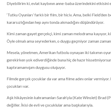
Diyebilirim ki, evlat kaybının anne-baba üzerindekini etkisini 
‘Tutku Oyunları’ farklı bir film, bir hiciv. Ama, belki Field’den
kararsızlığından hep aynı tonda akmadığını düşündürüyor.
Kimi zaman gayet gerçekçi, kimi zaman melodrama kayıyor, ki
Öyle olmalı ama seyrederken, o duygu geçmiyor zaman zaman
Mesela, yönetmen, Amerikan futbolu oynayan iki takımın oyunc
gerekirken yok ediverdiğinde buna hiç de hazır hissetmiyorsu
kaptıramamışım duygusu oluşuyor.
Filmde gerçek çocuklar da var ama filme adını onlar vermiyor. 
çocukları var.
Aşk hikâyesinin kahramanları Sarah’yla (Kate Winslet) Brad (P
değiller. İkisi de evli ve çocuklular ama başkalarıyla.