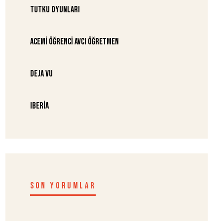
Tutku Oyunları
Acemi Öğrenci Avcı Öğretmen
Deja Vu
Iberia
SON YORUMLAR