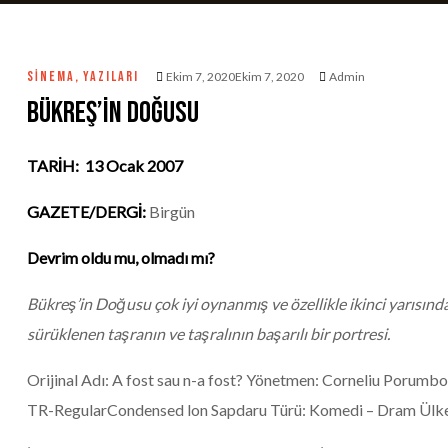
SINEMA
,
YAZILARI
Ekim 7, 2020Ekim 7, 2020
Admin
Bükreş’in Doğusu
TARİH: 13 Ocak 2007
GAZETE/DERGİ:
Birgün
Devrim oldu mu, olmadı mı?
Bükreş’in Doğusu çok iyi oynanmış ve özellikle ikinci yarısınd
sürüklenen taşranın ve taşralının başarılı bir portresi.
Orijinal Adı: A fost sau n-a fost? Yönetmen: Corneliu Porumb
TR-RegularCondensed lon Sapdaru Türü: Komedi – Dram Ül