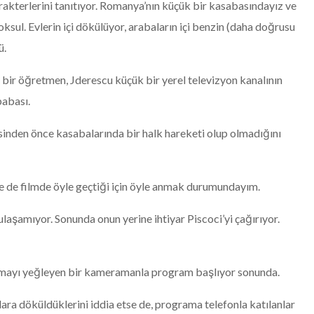
rakterlerini tanıtıyor. Romanya’nın küçük bir kasabasındayız ve
sul. Evlerin içi dökülüyor, arabaların içi benzin (daha doğrusu
ü.
bir öğretmen, Jderescu küçük bir yerel televizyon kanalının
babası.
inden önce kasabalarında bir halk hareketi olup olmadığını
 de filmde öyle geçtiği için öyle anmak durumundayım.
aşamıyor. Sonunda onun yerine ihtiyar Piscoci’yi çağırıyor.
nmayı yeğleyen bir kameramanla program başlıyor sonunda.
a döküldüklerini iddia etse de, programa telefonla katılanlar