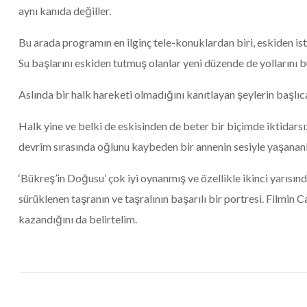
aynı kanıda değiller.
Bu arada programın en ilginç tele-konuklardan biri, eskiden ist
Su başlarını eskiden tutmuş olanlar yeni düzende de yollarını 
Aslında bir halk hareketi olmadığını kanıtlayan şeylerin başlıca
Halk yine ve belki de eskisinden de beter bir biçimde iktidars
devrim sırasında oğlunu kaybeden bir annenin sesiyle yaşananlar
‘Bükreş’in Doğusu’ çok iyi oynanmış ve özellikle ikinci yarısın
sürüklenen taşranın ve taşralının başarılı bir portresi. Filmin C
kazandığını da belirtelim.