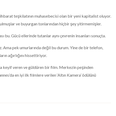
ihbarat teşkilatının muhasebecisi olan bir yeni kapitalist oluyor.
bulmuşlar ve buyurgan tonlarından hiçbir şey yitirmemişler.
sı bu. Gücü ellerinde tutanlar aynı çevrenin insanları sonuçta.
ız. Ama pek umurlarında değil bu durum. Yine de bir telefon,
ın ağırlığını hissettiriyor.
da keyif veren ve güldüren bir film. Merkezin peşinden
annes’da en iyi ilk filmlere verilen ‘Altın Kamera’ ödülünü