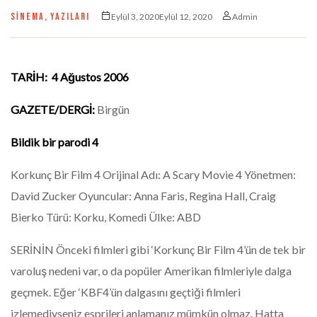
SINEMA
,
YAZILARI
Eylül 3, 2020Eylül 12, 2020
Admin
TARİH: 4 Ağustos 2006
GAZETE/DERGİ:
Birgün
Bildik bir parodi 4
Korkunç Bir Film 4 Orijinal Adı: A Scary Movie 4 Yönetmen:
David Zucker Oyuncular: Anna Faris, Regina Hall, Craig
Bierko Türü: Korku, Komedi Ülke: ABD
SERİNİN Önceki filmleri gibi ‘Korkunç Bir Film 4’ün de tek bir
varoluş nedeni var, o da popüler Amerikan filmleriyle dalga
geçmek. Eğer ‘KBF4’ün dalgasını geçtiği filmleri
izlemediyseniz esprileri anlamanız mümkün olmaz. Hatta