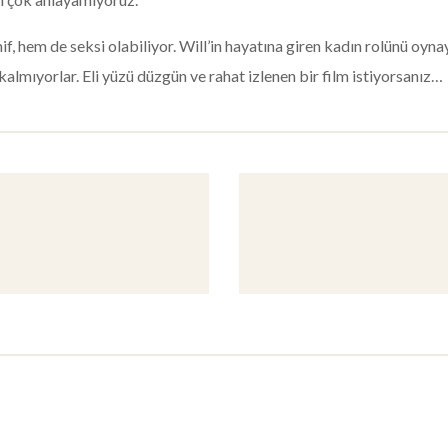
f, hem de seksi olabiliyor. Will’in hayatına giren kadın rolünü oy
kalmıyorlar. Eli yüzü düzgün ve rahat izlenen bir film istiyorsanız…