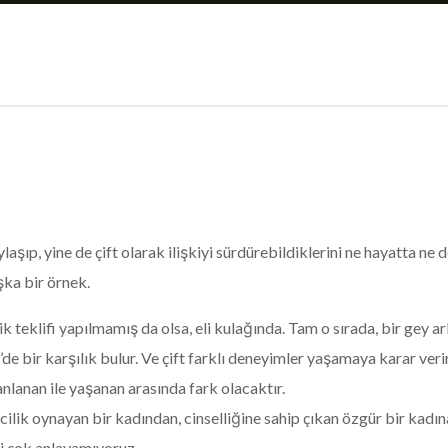
aylaşıp, yine de çift olarak ilişkiyi sürdürebildiklerini ne hayatta 
şka bir örnek.
ilik teklifi yapılmamış da olsa, eli kulağında. Tam o sırada, bir gey
de bir karşılık bulur. Ve çift farklı deneyimler yaşamaya karar veri
lanlanan ile yaşanan arasında fark olacaktır.
lik oynayan bir kadından, cinselliğine sahip çıkan özgür bir kadına
i çok anlayamıyoruz.