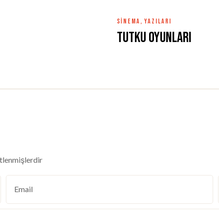
SINEMA
,
YAZILARI
Tutku Oyunları
etlenmişlerdir