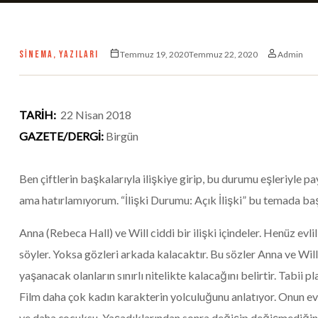
SINEMA
,
YAZILARI
Temmuz 19, 2020Temmuz 22, 2020
Admin
TARİH:
22 Nisan 2018
GAZETE/DERGİ:
Birgün
Ben çiftlerin başkalarıyla ilişkiye girip, bu durumu eşleriyle p
ama hatırlamıyorum. “İlişki Durumu: Açık İlişki” bu temada ba
Anna (Rebeca Hall) ve Will ciddi bir ilişki içindeler. Henüz evl
söyler. Yoksa gözleri arkada kalacaktır. Bu sözler Anna ve Will’
yaşanacak olanların sınırlı nitelikte kalacağını belirtir. Tabii p
Film daha çok kadın karakterin yolculuğunu anlatıyor. Onun evci
ve daha çocuksu. Yaşadıklarından sonra değişip değişmediğin