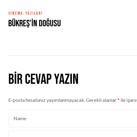
SINEMA
,
YAZILARI
Bükreş’in Doğusu
Bir cevap yazın
E-posta hesabınız yayımlanmayacak.
Gerekli alanlar
*
ile işar