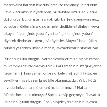
materyalist kafanın bile düşünmekte zorlandığı bir durum.
Sevdiklerimizin, bir yerlerden, bir şekilde bizi izlediklerini
düşünürüz. Bunun istisnası yok gibi bir şey. İnanmıyorsanız,
solcuların ölülerinin ardından neler dediklerini dinleyin veya
okuyun. “Nur içinde yatsın” yerine, “Işıklar içinde yatsın”
diyerek dindarlarla aynı şeyi söylerler. Alaycı filan değilim
bunları yazarken, insan olmanın, kavrayışımızın sınırları var.
Bir de suçluluk duygusu vardır. Sevdiklerimize, hiçbir zaman
mükemmel davranmamışızdır. Kimi zaman bir isteğini yerine
getirmemiş, kimi zaman onlara öfkelenmişizdir. Hatta, en
sevdiklerimize bazen lanet bile okumuşuzdur. Ya bu kötü
niyetlerimiz, onların ölümünü hızlandırmışsa? Hatta
ölümlerine neden olmuşsa? Saçma deyip geçmeyin, “hayatta
kalanın suçluluk duygusu” psikolojide yeri olan bir kavram.