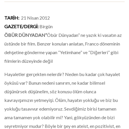
TARİH:
21 Nisan 2012
GAZETE/DERGİ:
Birgün
ÖBÜR DÜNYADAN
“
Öbür Dünyadan” ne yazık ki vasatın az
üstünde bir film. Benzer konuları anlatan, Franco döneminin
dehşetine gönderme yapan “Yetimhane” ve “Diğerleri” gibi
filmlerin düzeyinde değil
Hayaletler gerçekten nelerdir? Neden bu kadar çok hayalet
öyküsü var? Bunun nedeni sanırım, ne kadar bilimsel
düşünürsek düşünelim, söz konusu ölüm olunca
kavrayışımızın yetmeyişi. Ölüm, hayatın yokluğu ve biz bu
yokluğu tasavvur edemiyoruz. Sevdiğimiz birisi tamamen
ama tamamen yok olabilir mi? Yani, gökyüzünden de bizi
seyretmiyor mudur? Böyle bir şey en ateist, en pozitivist, en