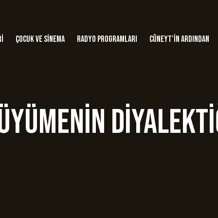
ri
Çocuk ve Sinema
Radyo Programları
Cüneyt’in Ardından
üyümenin diyalekti