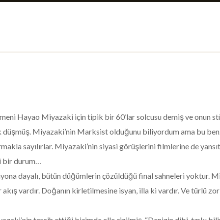
önetmeni Hayao Miyazaki için tipik bir 60’lar solcusu demiş ve onu
ek düşmüş. Miyazaki’nin Marksist olduğunu biliyordum ama bu ben
makla sayılırlar. Miyazaki’nin siyasi görüşlerini filmlerine de yan
ci bir durum…
iyona dayalı, bütün düğümlerin çözüldüğü final sahneleri yoktur. M
bir akış vardır. Doğanın kirletilmesine isyan, illa ki vardır. Ve tür
zaki’nin tercih ettiği biçimde elle çizilmiş. “Denizin dibi, tıpkı bi