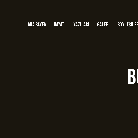
Ana Sayfa
Hayatı
Yazıları
Galeri
Söyleşile
B