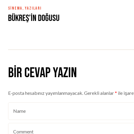
SINEMA
,
YAZILARI
Bükreş’in Doğusu
Bir cevap yazın
E-posta hesabınız yayımlanmayacak.
Gerekli alanlar
*
ile işar