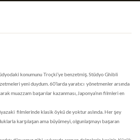
n stüdyodaki konumunu Troçki’ye benzetmiş. Stüdyo Ghibli
zetmeleri yeni duydum. 60’larda yaratıcı yönetmenler arsında
sıtarak muazzam başarılar kazanması, Japonya’nın filmleri en
iyazaki filmlerinde klasik öykü de yoktur aslında. Her şey
lü zorluklarla karşılaşan ama büyümeyi, olgunlaşmayı başaran
linçdışı dünyamız gibi, yukarıda çarpan dalgalarla kesişir. Küçük