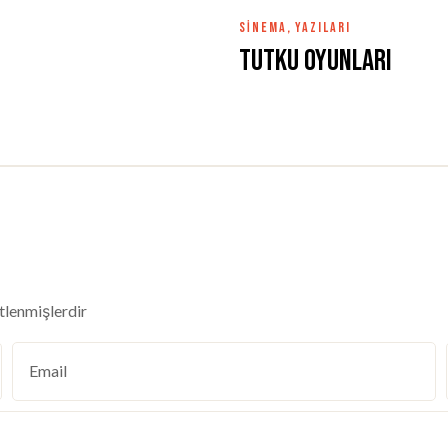
SINEMA
,
YAZILARI
Tutku Oyunları
etlenmişlerdir