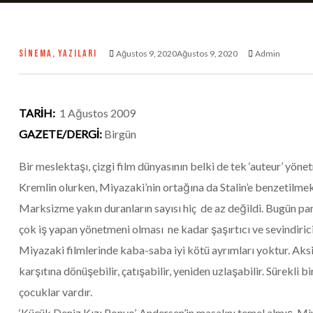
SINEMA
,
YAZILARI
Ağustos 9, 2020Ağustos 9, 2020
Admin
TARİH:
1 Ağustos 2009
GAZETE/DERGİ:
Birgün
Bir meslektaşı, çizgi film dünyasının belki de tek ‘auteur’ y
Kremlin olurken, Miyazaki’nin ortağına da Stalin’e benzetilm
Marksizme yakın duranların sayısı hiç de az değildi. Bugün par
çok iş yapan yönetmeni olması ne kadar şaşırtıcı ve sevindiri
Miyazaki filmlerinde kaba-saba iyi kötü ayrımları yoktur. Aks
karşıtına dönüşebilir, çatışabilir, yeniden uzlaşabilir. Sürekli 
çocuklar vardır.
‘Küçük Deniz Kızı Ponyo’, Andersen’in masalını temel almış. Miya