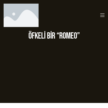
Öfkeli bir “Romeo”