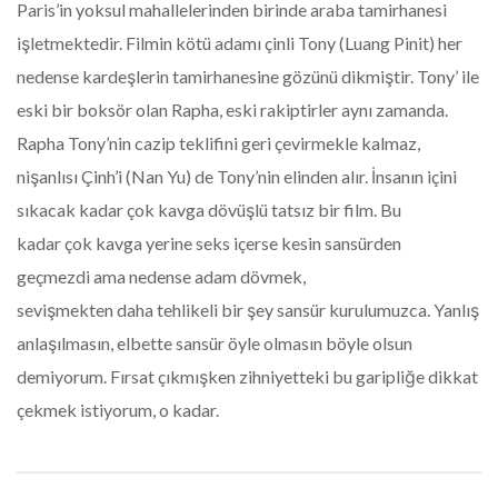
Paris’in yoksul mahallelerinden birinde araba tamirhanesi
işletmektedir. Filmin kötü adamı çinli Tony (Luang Pinit) her
nedense kardeşlerin tamirhanesine gözünü dikmiştir. Tony’ ile
eski bir boksör olan Rapha, eski rakiptirler aynı zamanda.
Rapha Tony’nin cazip teklifini geri çevirmekle kalmaz,
nişanlısı Çinh’i (Nan Yu) de Tony’nin elinden alır. İnsanın içini
sıkacak kadar çok kavga dövüşlü tatsız bir film. Bu
kadar çok kavga yerine seks içerse kesin sansürden
geçmezdi ama nedense adam dövmek,
sevişmekten daha tehlikeli bir şey sansür kurulumuzca. Yanlış
anlaşılmasın, elbette sansür öyle olmasın böyle olsun
demiyorum. Fırsat çıkmışken zihniyetteki bu garipliğe dikkat
çekmek istiyorum, o kadar.