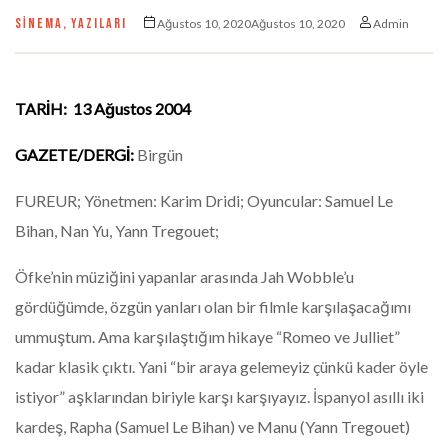
SINEMA
,
YAZILARI
Ağustos 10, 2020Ağustos 10, 2020
Admin
TARİH: 13 Ağustos 2004
GAZETE/DERGİ:
Birgün
FUREUR; Yönetmen: Karim Dridi; Oyuncular: Samuel Le
Bihan, Nan Yu, Yann Tregouet;
Öfke’nin müziğini yapanlar arasında Jah Wobble’u
gördüğümde, özgün yanları olan bir filmle karşılaşacağımı
ummuştum. Ama karşılaştığım hikaye “Romeo ve Julliet”
kadar klasik çıktı. Yani “bir araya gelemeyiz çünkü kader öyle
istiyor” aşklarından biriyle karşı karşıyayız. İspanyol asıllı iki
kardeş, Rapha (Samuel Le Bihan) ve Manu (Yann Tregouet)