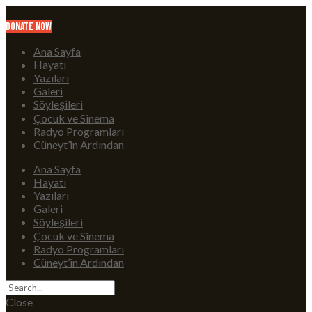
Donate Now
Ana Sayfa
Hayatı
Yazıları
Galeri
Söyleşileri
Çocuk ve Sinema
Radyo Programları
Cüneyt’in Ardından
Ana Sayfa
Hayatı
Yazıları
Galeri
Söyleşileri
Çocuk ve Sinema
Radyo Programları
Cüneyt’in Ardından
Close