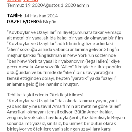
Temmuz 19, 2020Ağustos 1, 2020
admin
TARİH:
14 Haziran 2014
GAZETE/DERGİ:
Birgün
“Kovboylar ve Uzaylılar” milliyetçi, muhafazakâr ve maço
alt metni bir yana, akılda kalıcı bir yanı da olmayan bir film
“Kovboylar ve Uzaylılar” adlı filmin İngilizce adındaki
“alien” sözcüğü aslında yabancı anlamına geliyor. Sting’in
meşhur şarkısı “Englishman in New York”un sözlerinde
“ben New York’ta yasal bir yabancıyım (legal alien)” diye
geçer mesela. Ama sözcük “Alien” filmiyle birlikte popüler
olduğundan ve bu filmde de “alien” bir uzay yaratığını
temsil ettiğinden dolayı, hepten “yaratık” ya da “uzaylı”
anlamına geldiğine inanılır olmuştur.
Tehlike teşkil edenin ‘’ötekileştirilmesi’’
“Kovboylar ve Uzaylılar” da aslında tanıma uyuyor, yani
yabancılar yine uzaylı! Ama filmin alt metnine göre “alien”
Amerikalı olmayanı temsil ediyor. Bütün Amerikalılar,
zenginiyle yoksulu, haydutuyla şerifi, Kızılderilisiyle Beyazı
sonunda imtiyazsız, sınıfsız, bölünmez bir bütün olarak
birleşiyor ve ötekilere yani saldırgan uzaylılara karşı