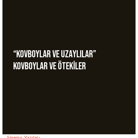
“Kovboylar ve Uzaylılar”
Kovboylar Ve Ötekiler
Sinema
,
Yazıları