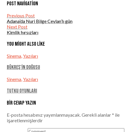
Post navigation
Previous Post
Adana’da Nuri Bilge Ceylan’lı gün
Next Post
Kimlik hırsızları
You might also like
Sinema
,
Yazıları
Bükreş’in Doğusu
Sinema
,
Yazıları
Tutku Oyunları
Bir cevap yazın
E-posta hesabınız yayımlanmayacak.
Gerekli alanlar
*
ile
işaretlenmişlerdir