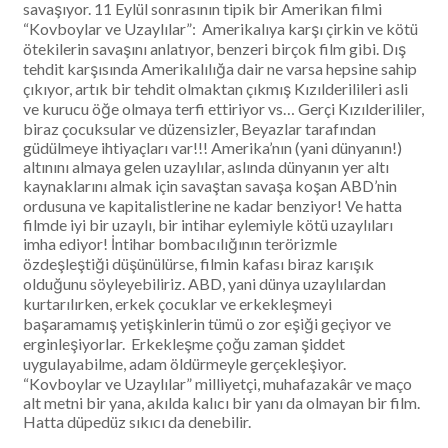
savaşıyor. 11 Eylül sonrasının tipik bir Amerikan filmi
“Kovboylar ve Uzaylılar”: Amerikalıya karşı çirkin ve kötü
ötekilerin savaşını anlatıyor, benzeri birçok film gibi. Dış
tehdit karşısında Amerikalılığa dair ne varsa hepsine sahip
çıkıyor, artık bir tehdit olmaktan çıkmış Kızılderilileri asli
ve kurucu öğe olmaya terfi ettiriyor vs… Gerçi Kızılderililer,
biraz çocuksular ve düzensizler, Beyazlar tarafından
güdülmeye ihtiyaçları var!!! Amerika’nın (yani dünyanın!)
altınını almaya gelen uzaylılar, aslında dünyanın yer altı
kaynaklarını almak için savaştan savaşa koşan ABD’nin
ordusuna ve kapitalistlerine ne kadar benziyor! Ve hatta
filmde iyi bir uzaylı, bir intihar eylemiyle kötü uzaylıları
imha ediyor! İntihar bombacılığının terörizmle
özdeşleştiği düşünülürse, filmin kafası biraz karışık
olduğunu söyleyebiliriz. ABD, yani dünya uzaylılardan
kurtarılırken, erkek çocuklar ve erkekleşmeyi
başaramamış yetişkinlerin tümü o zor eşiği geçiyor ve
erginleşiyorlar. Erkekleşme çoğu zaman şiddet
uygulayabilme, adam öldürmeyle gerçekleşiyor.
“Kovboylar ve Uzaylılar” milliyetçi, muhafazakâr ve maço
alt metni bir yana, akılda kalıcı bir yanı da olmayan bir film.
Hatta düpedüz sıkıcı da denebilir.