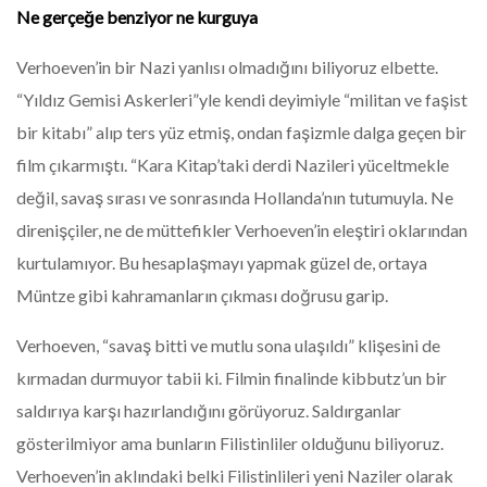
Ne gerçeğe benziyor ne kurguya
Verhoeven’in bir Nazi yanlısı olmadığını biliyoruz elbette.
“Yıldız Gemisi Askerleri”yle kendi deyimiyle “militan ve faşist
bir kitabı” alıp ters yüz etmiş, ondan faşizmle dalga geçen bir
film çıkarmıştı. “Kara Kitap’taki derdi Nazileri yüceltmekle
değil, savaş sırası ve sonrasında Hollanda’nın tutumuyla. Ne
direnişçiler, ne de müttefikler Verhoeven’in eleştiri oklarından
kurtulamıyor. Bu hesaplaşmayı yapmak güzel de, ortaya
Müntze gibi kahramanların çıkması doğrusu garip.
Verhoeven, “savaş bitti ve mutlu sona ulaşıldı” klişesini de
kırmadan durmuyor tabii ki. Filmin finalinde kibbutz’un bir
saldırıya karşı hazırlandığını görüyoruz. Saldırganlar
gösterilmiyor ama bunların Filistinliler olduğunu biliyoruz.
Verhoeven’in aklındaki belki Filistinlileri yeni Naziler olarak