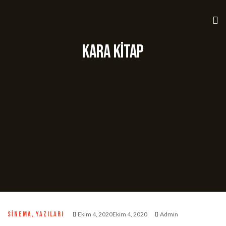
Kara Kitap
SINEMA
,
YAZILARI
Ekim 4, 2020Ekim 4, 2020
Admin