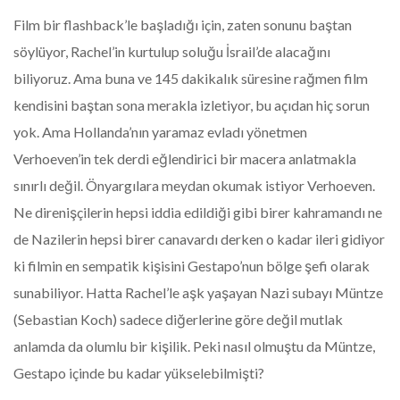
Film bir flashback’le başladığı için, zaten sonunu baştan
söylüyor, Rachel’in kurtulup soluğu İsrail’de alacağını
biliyoruz. Ama buna ve 145 dakikalık süresine rağmen film
kendisini baştan sona merakla izletiyor, bu açıdan hiç sorun
yok. Ama Hollanda’nın yaramaz evladı yönetmen
Verhoeven’in tek derdi eğlendirici bir macera anlatmakla
sınırlı değil. Önyargılara meydan okumak istiyor Verhoeven.
Ne direnişçilerin hepsi iddia edildiği gibi birer kahramandı ne
de Nazilerin hepsi birer canavardı derken o kadar ileri gidiyor
ki filmin en sempatik kişisini Gestapo’nun bölge şefi olarak
sunabiliyor. Hatta Rachel’le aşk yaşayan Nazi subayı Müntze
(Sebastian Koch) sadece diğerlerine göre değil mutlak
anlamda da olumlu bir kişilik. Peki nasıl olmuştu da Müntze,
Gestapo içinde bu kadar yükselebilmişti?