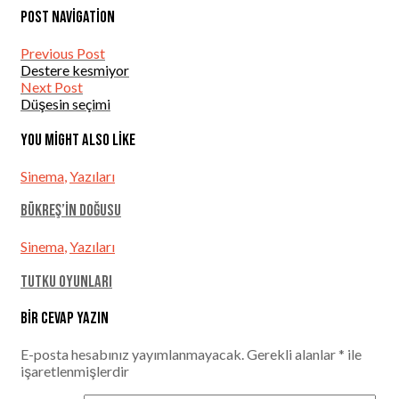
Post navigation
Previous Post
Destere kesmiyor
Next Post
Düşesin seçimi
You might also like
Sinema
,
Yazıları
Bükreş’in Doğusu
Sinema
,
Yazıları
Tutku Oyunları
Bir cevap yazın
E-posta hesabınız yayımlanmayacak.
Gerekli alanlar
*
ile
işaretlenmişlerdir