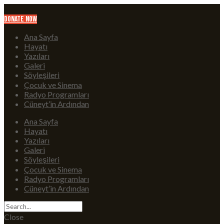
Donate Now
Ana Sayfa
Hayatı
Yazıları
Galeri
Söyleşileri
Çocuk ve Sinema
Radyo Programları
Cüneyt’in Ardından
Ana Sayfa
Hayatı
Yazıları
Galeri
Söyleşileri
Çocuk ve Sinema
Radyo Programları
Cüneyt’in Ardından
Close