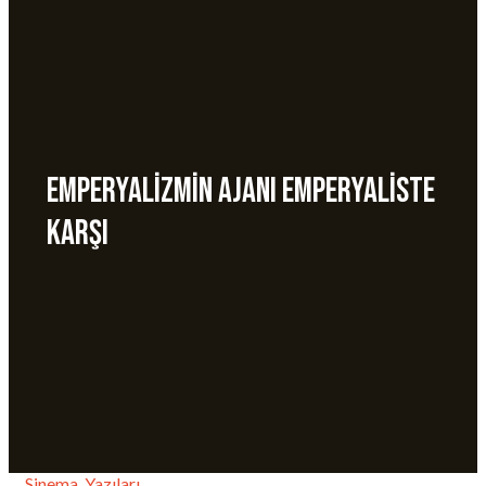
Emperyalizmin ajanı emperyaliste
karşı
Sinema
,
Yazıları