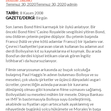
Temmuz 30, 2020Temmuz 30, 2020
admin
TARİH:
8 Kasım 2008
GAZETE/DERGİ:
Birgün
Son James Bond filmi karmaşık bir öykü anlatıyor. Bir
önceki Bond filmi ‘Casino Royale’de sevgilisini yitiren Bond,
onu öldüren çetenin peşine düşüyor. Bu çetenin başında
Fransız (hâlâ ve yine kötü adamlar Fransız) bir işadamı var.
Çevreci faaliyetleri paravan olarak kullanan bu adamın asıl
derdi Bolivya’nın kıt su kaynaklarına el koymak. Bu arada
Bond’un derdini kişisel intikam olarak gören İngiliz
İstihbarat’ı da huzursuzlanıyor.
Filmin senaryosunun arkasında az buçuk solculuğa
bulaşmış Paul Haggis’in adının bulunması Bolivya ve su
meselesi, çok uluslu şirketler ve üçüncü dünyadaki asgari
ücretler, çevreciliğin aslında paravan bir kavrama
dönüşmüş olması gibi konuların filme sızmasını sağlamış.
Bolivya’daki su meselesi mühim bir mesele. Dünya Bankası
ve IMF’in bastırmasıyla Bolivya suyu özelleştirmiş,
akabinde su fiyatları aşırı artınca halk ayaklanmış ve
nihayetinde bugünkü solcu hükümete ve Morales’in başa