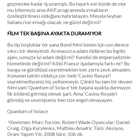
geçmesine kadar iş uzamıştı. Bu hayırlı son bizde de olur
mu bilemeyiz ama AKP programında ırmakların
özelleştirilmesi olduğunu hatırlatayım. Mesela Seyhan
Sabancı’nın ırmağı olacak, ne güzel değil mi?
FİLM TEK BAŞINA AYAKTA DURAMIYOR
Bu tip hoşluklar bir yana Bond filmi benim için son derece
sıkıcı bir deneyimdi. Acımasızca adam öldüren bu İngiliz
ajanı, sonuçta iyi adam değil mi? Kendisi de emperyalizmin
hizmetinde değil mi? Kötü Fransız işadamıyla farkı ne? Bu
kavga ve gürültüyü seyretmekten ben zerre zevk almadım.
Konunun takibi oldukça zor; hele ‘Casino Raoyal’i
seyretmediyseniz hiç yeltenmeyin. Çünkü bu tam bir devam
filmi yani ‘Quantum of Solace’ tek başına ayakta durmuyor.
İlk bölümü görmüş olmak şart. Ama ‘Casino Royale’i
görmüş ve sevmişseniz ben size engel olmayayım.
Quantum of Solace
Yönetmen: Marc Forster, Robert Wade Oyuncular: Daniel
Craig, Olga Kurylenko, Mathieu Amalric Türü: Aksiyon,
Dram Yapım Yılı: 2008 Süre: 106 dk.