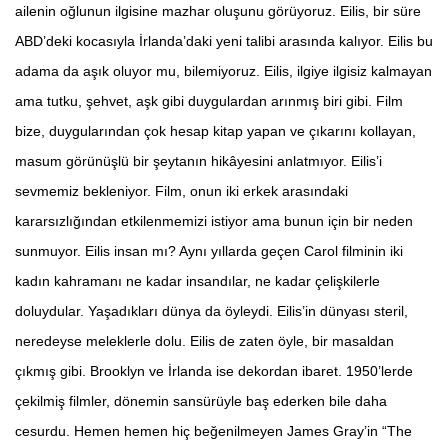
ailenin oğlunun ilgisine mazhar oluşunu görüyoruz. Eilis, bir süre
ABD’deki kocasıyla İrlanda’daki yeni talibi arasında kalıyor. Eilis bu
adama da aşık oluyor mu, bilemiyoruz. Eilis, ilgiye ilgisiz kalmayan
ama tutku, şehvet, aşk gibi duygulardan arınmış biri gibi. Film
bize, duygularından çok hesap kitap yapan ve çıkarını kollayan,
masum görünüşlü bir şeytanın hikâyesini anlatmıyor. Eilis’i
sevmemiz bekleniyor. Film, onun iki erkek arasındaki
kararsızlığından etkilenmemizi istiyor ama bunun için bir neden
sunmuyor. Eilis insan mı? Aynı yıllarda geçen Carol filminin iki
kadın kahramanı ne kadar insandılar, ne kadar çelişkilerle
doluydular. Yaşadıkları dünya da öyleydi. Eilis’in dünyası steril,
neredeyse meleklerle dolu. Eilis de zaten öyle, bir masaldan
çıkmış gibi. Brooklyn ve İrlanda ise dekordan ibaret. 1950’lerde
çekilmiş filmler, dönemin sansürüyle baş ederken bile daha
cesurdu. Hemen hemen hiç beğenilmeyen James Gray’in “The