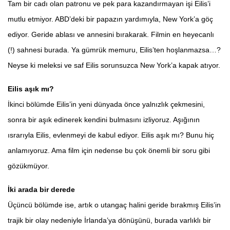
Tam bir cadı olan patronu ve pek para kazandırmayan işi Eilis’i
mutlu etmiyor. ABD’deki bir papazın yardımıyla, New York’a göç
ediyor. Geride ablası ve annesini bırakarak. Filmin en heyecanlı
(!) sahnesi burada. Ya gümrük memuru, Eilis’ten hoşlanmazsa…?
Neyse ki meleksi ve saf Eilis sorunsuzca New York’a kapak atıyor.
Eilis aşık mı?
İkinci bölümde Eilis’in yeni dünyada önce yalnızlık çekmesini,
sonra bir aşık edinerek kendini bulmasını izliyoruz. Aşığının
ısrarıyla Eilis, evlenmeyi de kabul ediyor. Eilis aşık mı? Bunu hiç
anlamıyoruz. Ama film için nedense bu çok önemli bir soru gibi
gözükmüyor.
İki arada bir derede
Üçüncü bölümde ise, artık o utangaç halini geride bırakmış Eilis’in
trajik bir olay nedeniyle İrlanda’ya dönüşünü, burada varlıklı bir