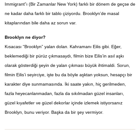
Immigrant”ı (Bir Zamanlar New York) farklı bir dönem de geçse de
ne kadar daha farklı bir tablo çiziyordu. Brooklyn’de masal
kitaplarından bile daha az sorun var.
Brooklyn ne diyor?
Kısacası “Brooklyn” yalan dolan. Kahramanı Eilis gibi. Eğer,
beklemediği bir pürüz çıkmasaydı, filmin bize Eilis’in asıl aşkı
olarak gösterdiği şeyin de yalan çıkması büyük ihtimaldi. Sorun,
filmin Eilis’i seyirciye, işte bu da böyle aşktan yoksun, hesapçı bir
karakter diye sunmamasında. İki saate yakın, hiç gerilmeden,
fazla heyecanlanmadan, fazla da sıkılmadan güzel insanları,
güzel kıyafetler ve güzel dekorlar içinde izlemek istiyorsanız
Brooklyn, bunu veriyor. Başka da bir şey vermiyor.