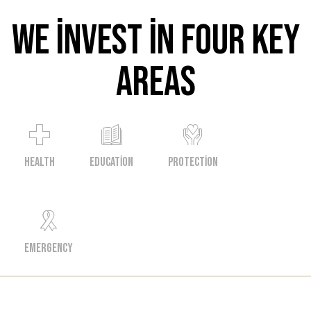
We invest in four key
areas
HEALTH
EDUCATION
PROTECTION
EMERGENCY