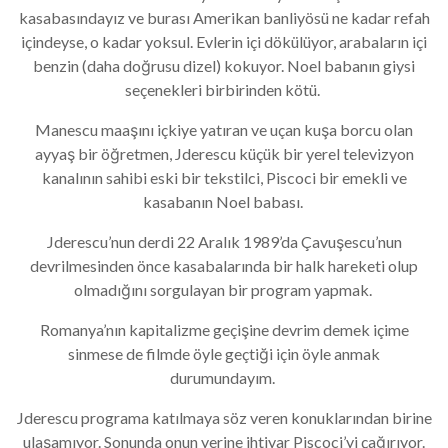
kasabasındayız ve burası Amerikan banliyösü ne kadar refah
içindeyse, o kadar yoksul. Evlerin içi dökülüyor, arabaların içi
benzin (daha doğrusu dizel) kokuyor. Noel babanın giysi
seçenekleri birbirinden kötü.
Manescu maaşını içkiye yatıran ve uçan kuşa borcu olan
ayyaş bir öğretmen, Jderescu küçük bir yerel televizyon
kanalının sahibi eski bir tekstilci, Piscoci bir emekli ve
kasabanın Noel babası.
Jderescu’nun derdi 22 Aralık 1989’da Çavuşescu’nun
devrilmesinden önce kasabalarında bir halk hareketi olup
olmadığını sorgulayan bir program yapmak.
Romanya’nın kapitalizme geçişine devrim demek içime
sinmese de filmde öyle geçtiği için öyle anmak
durumundayım.
Jderescu programa katılmaya söz veren konuklarından birine
ulaşamıyor. Sonunda onun yerine ihtiyar Piscoci’yi çağırıyor.