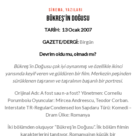
SINEMA
,
YAZILARI
Bükreş’in Doğusu
TARİH: 13 Ocak 2007
GAZETE/DERGİ:
Birgün
Devrim oldu mu, olmadı mı?
Bükreş’in Doğusu çok iyi oynanmış ve özellikle ikinci
yarısında keyif veren ve güldüren bir film. Merkezin peşinden
sürüklenen taşranın ve taşralının başarılı bir portresi.
Orijinal Adı: A fost sau n-a fost? Yönetmen: Corneliu
Porumboiu Oyuncular: Mircea Andreescu, Teodor Corban.
Interstate TR-RegularCondensed lon Sapdaru Türü: Komedi –
Dram Ülke: Romanya
İki bölümden oluşuyor “Bükreş’in Doğusu”. İlk bölüm filmin
karakterlerini tanıtıyor. Romanya’nın küçük bir