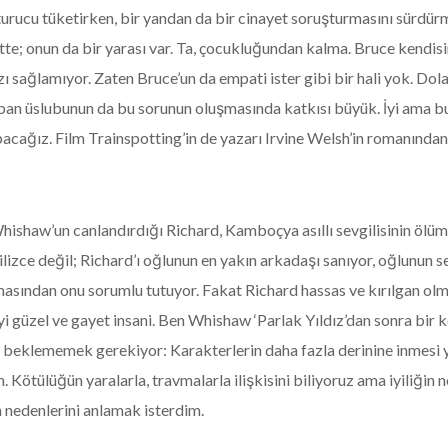
urucu tüketirken, bir yandan da bir cinayet soruşturmasını sürdürme
tte; onun da bir yarası var. Ta, çocukluğundan kalma. Bruce kendisi
sağlamıyor. Zaten Bruce’un da empati ister gibi bir hali yok. Dola
arpan üslubunun da bu sorunun oluşmasında katkısı büyük. İyi ama
cağız. Film Trainspotting’in de yazarı Irvine Welsh’in romanından
ishaw’un canlandırdığı Richard, Kamboçya asıllı sevgilisinin ölüm
lizce değil; Richard’ı oğlunun en yakın arkadaşı sanıyor, oğlunun s
sından onu sorumlu tutuyor. Fakat Richard hassas ve kırılgan olması
iyi güzel ve gayet insani. Ben Whishaw ‘Parlak Yıldız’dan sonra bir
 beklememek gerekiyor: Karakterlerin daha fazla derinine inmesi 
 Kötülüğün yaralarla, travmalarla ilişkisini biliyoruz ama iyiliğin 
n nedenlerini anlamak isterdim.