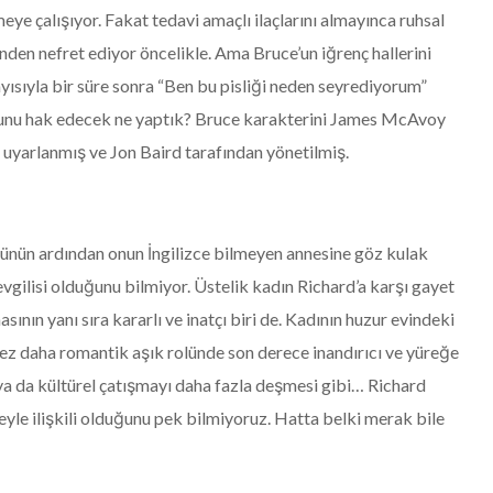
ye çalışıyor. Fakat tedavi amaçlı ilaçlarını almayınca ruhsal
nden nefret ediyor öncelikle. Ama Bruce’un iğrenç hallerini
yısıyla bir süre sonra “Ben bu pisliği neden seyrediyorum”
 bunu hak edecek ne yaptık? Bruce karakterini James McAvoy
 uyarlanmış ve Jon Baird tarafından yönetilmiş.
ünün ardından onun İngilizce bilmeyen annesine göz kulak
evgilisi olduğunu bilmiyor. Üstelik kadın Richard’a karşı gayet
nın yanı sıra kararlı ve inatçı biri de. Kadının huzur evindeki
 kez daha romantik aşık rolünde son derece inandırıcı ve yüreğe
ya da kültürel çatışmayı daha fazla deşmesi gibi… Richard
neyle ilişkili olduğunu pek bilmiyoruz. Hatta belki merak bile