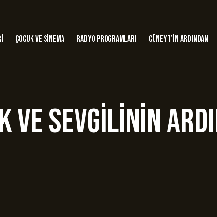
ri
Çocuk ve Sinema
Radyo Programları
Cüneyt’in Ardından
ik ve Sevgilinin Ard