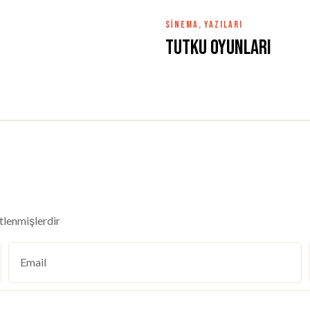
SINEMA
,
YAZILARI
Tutku Oyunları
etlenmişlerdir