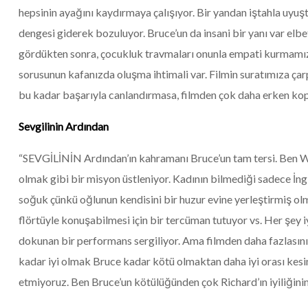
hepsinin ayağını kaydırmaya çalışıyor. Bir yandan iştahla uyuşt
dengesi giderek bozuluyor. Bruce’un da insani bir yanı var elbe
gördükten sonra, çocukluk travmaları onunla empati kurmamızı 
sorusunun kafanızda oluşma ihtimali var. Filmin suratımıza ç
bu kadar başarıyla canlandırmasa, filmden çok daha erken kopa
Sevgilinin Ardından
“SEVGİLİNİN Ardından’ın kahramanı Bruce’un tam tersi. Ben Wh
olmak gibi bir misyon üstleniyor. Kadının bilmediği sadece İngi
soğuk çünkü oğlunun kendisini bir huzur evine yerleştirmiş olma
flörtüyle konuşabilmesi için bir tercüman tutuyor vs. Her şey 
dokunan bir performans sergiliyor. Ama filmden daha fazlasını
kadar iyi olmak Bruce kadar kötü olmaktan daha iyi orası kesin.
etmiyoruz. Ben Bruce’un kötülüğünden çok Richard’ın iyiliğini