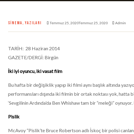
SINEMA
,
YAZILARI
Temmuz 25, 2020Temmuz 25, 2020
Admin
TARİH: 28 Haziran 2014
GAZETE/DERGİ: Birgün
İki iyi oyuncu, iki vasat film
Bu hafta bir değişiklik yapıp iki filmi aynı başlık altında yazı
performansları dışında iki filmin bir ortak noktası yok, hatta bi
‘Sevgilinin Ardında’da Ben Whishaw tam bir “meleği” oynuyor. P
Pislik
McAvoy “Pislik’te Bruce Robertson adlı İskoç bir polisi canland