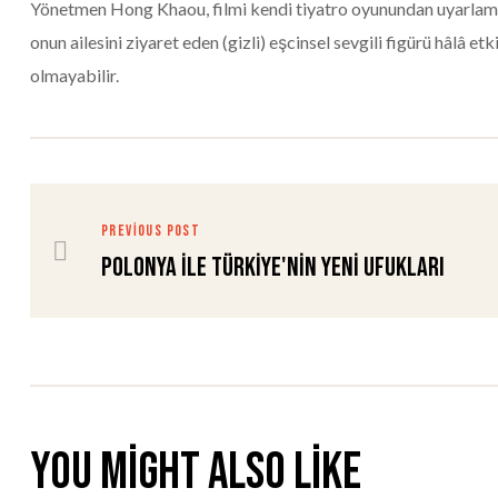
Yönetmen Hong Khaou, filmi kendi tiyatro oyunundan uyarlamış.
onun ailesini ziyaret eden (gizli) eşcinsel sevgili figürü hâlâ
olmayabilir.
PREVIOUS POST
POLONYA İLE TÜRKİYE'NİN YENİ UFUKLARI
You might also like