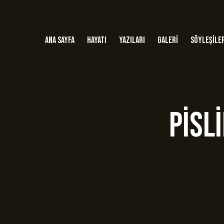
Ana Sayfa
Hayatı
Yazıları
Galeri
Söyleşile
Pisl