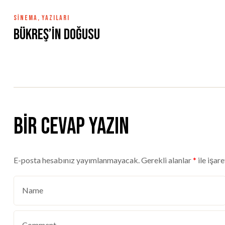
SINEMA
,
YAZILARI
Bükreş’in Doğusu
Bir cevap yazın
E-posta hesabınız yayımlanmayacak.
Gerekli alanlar
*
ile işar