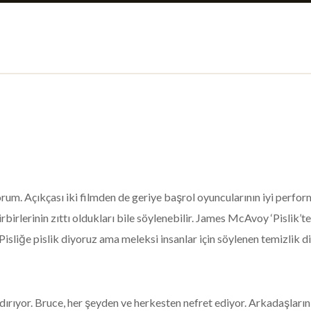
yorum. Açıkçası iki filmden de geriye başrol oyuncularının iyi perfor
rbirlerinin zıttı oldukları bile söylenebilir. James McAvoy ‘Pislik’te
isliğe pislik diyoruz ama meleksi insanlar için söylenen temizlik 
ırıyor. Bruce, her şeyden ve herkesten nefret ediyor. Arkadaşlarının