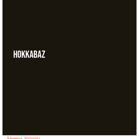
Hokkabaz
Sinema
,
Yazıları