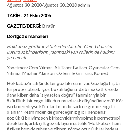
Ağustos 30, 2020Ağustos 30, 2020
admin
TARİH: 21 Ekim 2006
GAZETE/DERGİ:
Birgün
Dörtgöz olma halleri
Hokkabaz, görülmeyi hak eden bir film. Cem Yılmaz’ın
kusursuz bir perform yapımdaki yan rollerin de hakkını
yememeli.
Yönetmen: Cem Yılmaz, Ali Taner Baltacı Oyuncular Cem
Yılmaz, Mazhar Alanson, Özlem Tekin Türü: Komedi
Hokkabaz’ın afişinde bir gözlük resmi var. Gözlüğü hiç bir
tür protez olarak; göz bozukluğunu da bir sakatlık ya da
daha kibar, daha “siyaseten doğru” tanımlarıyla bir
özürlülük, bir engellilik durumu olarak düşündünüz mü? Kör
ya da neredeyse kör olanlar mıdır sadece görme engelli
olanlar? Resmimden de göreceğiniz gibi, bendeniz
gözlüklü biriyim; son birkaç yıldır miyopime hipermetropi
de eklendi, artık çift gözlüklüyüm üstelik. ‘Hokkabaz’ hem
fiziken hem de ruhen ve zihnen görme özürlü iki arkadaşı