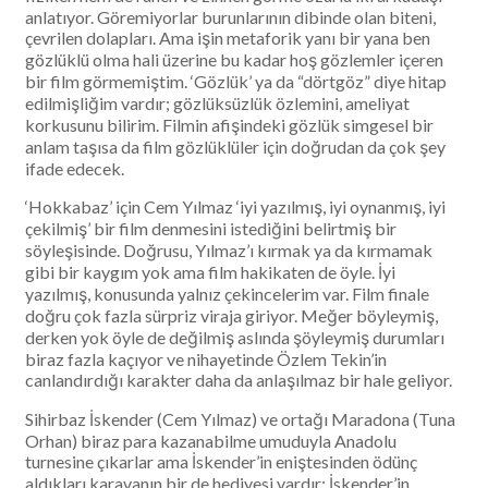
anlatıyor. Göremiyorlar burunlarının dibinde olan biteni,
çevrilen dolapları. Ama işin metaforik yanı bir yana ben
gözlüklü olma hali üzerine bu kadar hoş gözlemler içeren
bir film görmemiştim. ‘Gözlük’ ya da “dörtgöz” diye hitap
edilmişliğim vardır; gözlüksüzlük özlemini, ameliyat
korkusunu bilirim. Filmin afişindeki gözlük simgesel bir
anlam taşısa da film gözlüklüler için doğrudan da çok şey
ifade edecek.
‘Hokkabaz’ için Cem Yılmaz ‘iyi yazılmış, iyi oynanmış, iyi
çekilmiş’ bir film denmesini istediğini belirtmiş bir
söyleşisinde. Doğrusu, Yılmaz’ı kırmak ya da kırmamak
gibi bir kaygım yok ama film hakikaten de öyle. İyi
yazılmış, konusunda yalnız çekincelerim var. Film finale
doğru çok fazla sürpriz viraja giriyor. Meğer böyleymiş,
derken yok öyle de değilmiş aslında şöyleymiş durumları
biraz fazla kaçıyor ve nihayetinde Özlem Tekin’in
canlandırdığı karakter daha da anlaşılmaz bir hale geliyor.
Sihirbaz İskender (Cem Yılmaz) ve ortağı Maradona (Tuna
Orhan) biraz para kazanabilme umuduyla Anadolu
turnesine çıkarlar ama İskender’in eniştesinden ödünç
aldıkları karavanın bir de hediyesi vardır: İskender’in