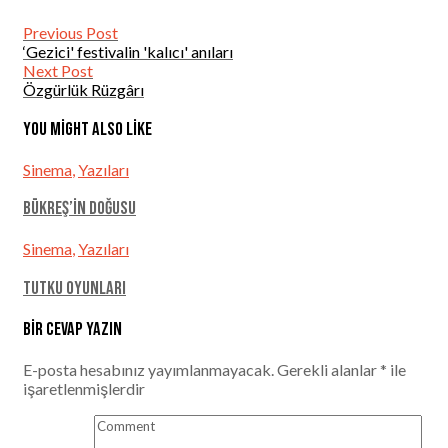
Previous Post
‘Gezici' festivalin 'kalıcı' anıları
Next Post
Özgürlük Rüzgârı
You might also like
Sinema
,
Yazıları
Bükreş’in Doğusu
Sinema
,
Yazıları
Tutku Oyunları
Bir cevap yazın
E-posta hesabınız yayımlanmayacak.
Gerekli alanlar
*
ile
işaretlenmişlerdir