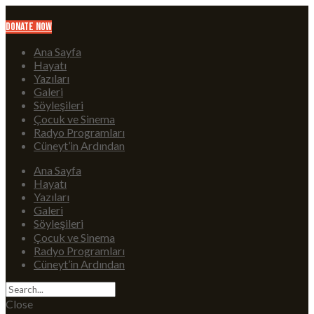
Donate Now
Ana Sayfa
Hayatı
Yazıları
Galeri
Söyleşileri
Çocuk ve Sinema
Radyo Programları
Cüneyt’in Ardından
Ana Sayfa
Hayatı
Yazıları
Galeri
Söyleşileri
Çocuk ve Sinema
Radyo Programları
Cüneyt’in Ardından
Close