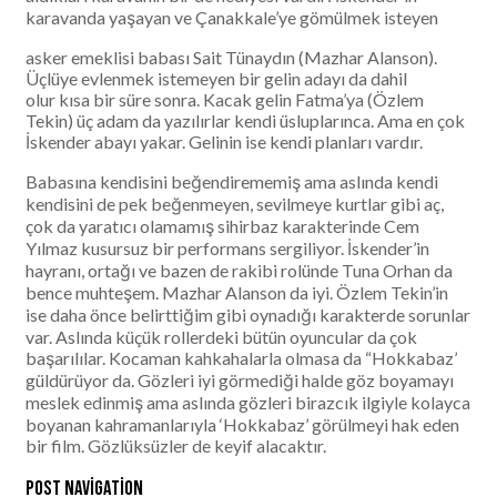
karavanda yaşayan ve Çanakkale’ye gömülmek isteyen
asker emeklisi babası Sait Tünaydın (Mazhar Alanson).
Üçlüye evlenmek istemeyen bir gelin adayı da dahil
olur kısa bir süre sonra. Kacak gelin Fatma’ya (Özlem
Tekin) üç adam da yazılırlar kendi üsluplarınca. Ama en çok
İskender abayı yakar. Gelinin ise kendi planları vardır.
Babasına kendisini beğendirememiş ama aslında kendi
kendisini de pek beğenmeyen, sevilmeye kurtlar gibi aç,
çok da yaratıcı olamamış sihirbaz karakterinde Cem
Yılmaz kusursuz bir performans sergiliyor. İskender’in
hayranı, ortağı ve bazen de rakibi rolünde Tuna Orhan da
bence muhteşem. Mazhar Alanson da iyi. Özlem Tekin’in
ise daha önce belirttiğim gibi oynadığı karakterde sorunlar
var. Aslında küçük rollerdeki bütün oyuncular da çok
başarılılar. Kocaman kahkahalarla olmasa da “Hokkabaz’
güldürüyor da. Gözleri iyi görmediği halde göz boyamayı
meslek edinmiş ama aslında gözleri birazcık ilgiyle kolayca
boyanan kahramanlarıyla ‘Hokkabaz’ görülmeyi hak eden
bir film. Gözlüksüzler de keyif alacaktır.
Post navigation